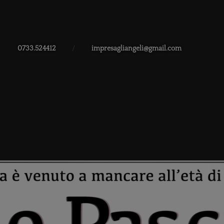
0733.524412
/
impresagliangeli@gmail.com