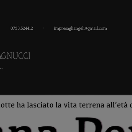
0733.524412
/
impresagliangeli@gmail.com
AGNUCCI
CI