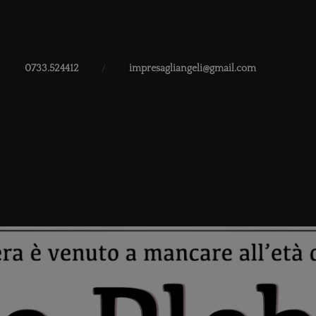
0733.524412
/
impresagliangeli@gmail.com