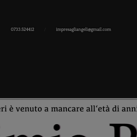
0733.524412
/
impresagliangeli@gmail.com