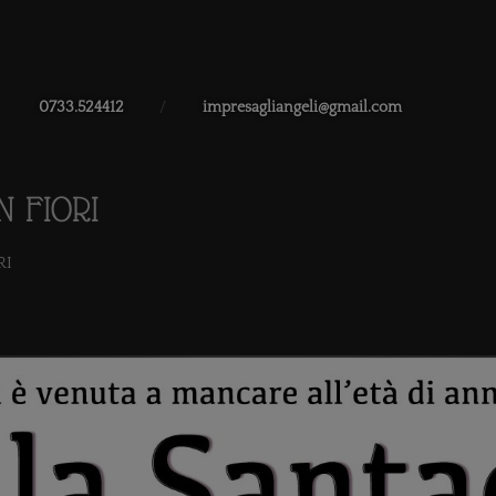
0733.524412
/
impresagliangeli@gmail.com
N FIORI
RI