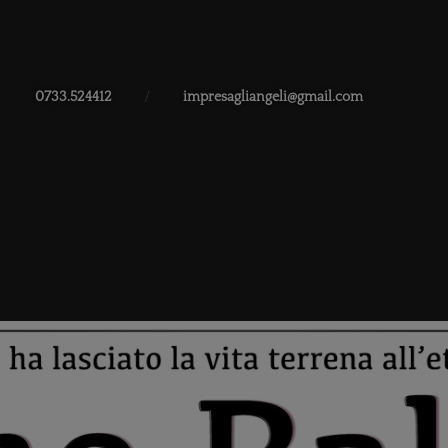
0733.524412
/
impresagliangeli@gmail.com