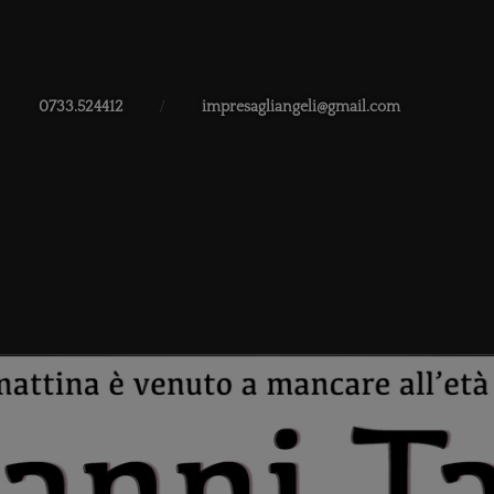
0733.524412
/
impresagliangeli@gmail.com