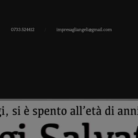
0733.524412
/
impresagliangeli@gmail.com