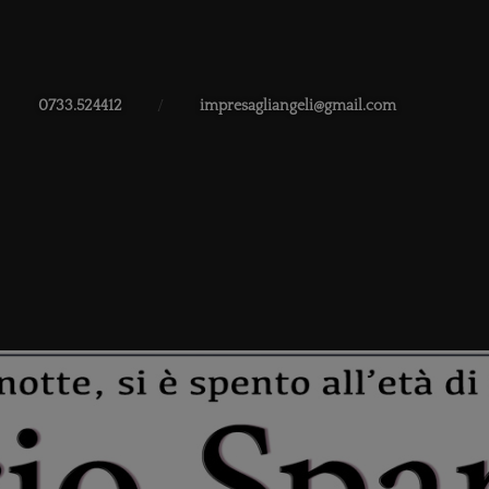
0733.524412
/
impresagliangeli@gmail.com