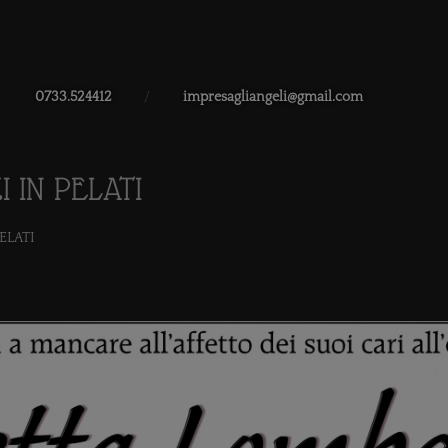
0733.524412
/
impresagliangeli@gmail.com
 IN PELATI
ELATI