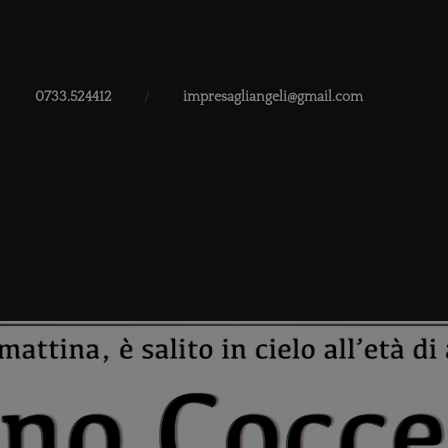
0733.524412
/
impresagliangeli@gmail.com