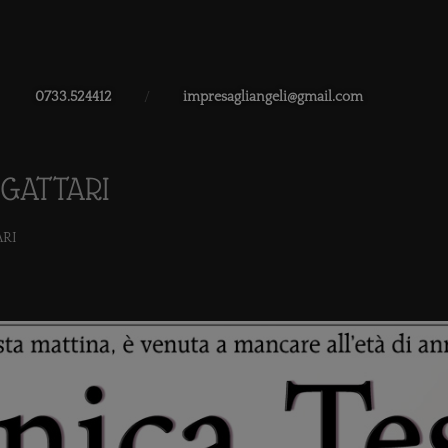
0733.524412
/
impresagliangeli@gmail.com
 GATTARI
ARI